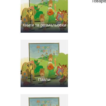
Товарів
Книги та розмальовки
Пазли