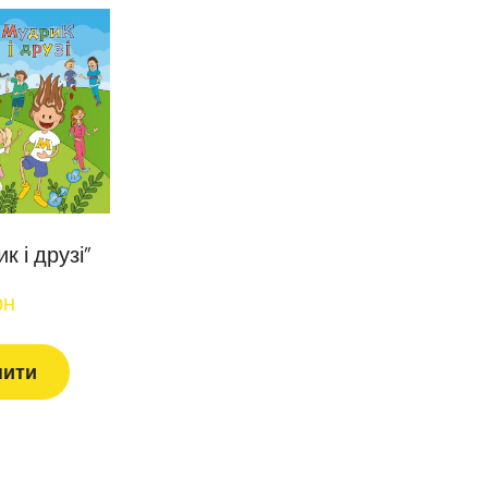
к і друзі”
рн
пити