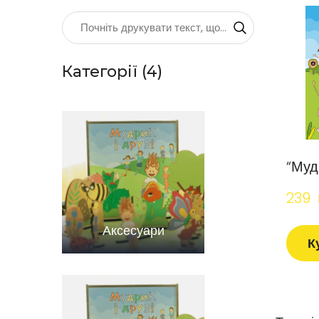
Категорії (4)
“Мудр
239  
Аксесуари
К