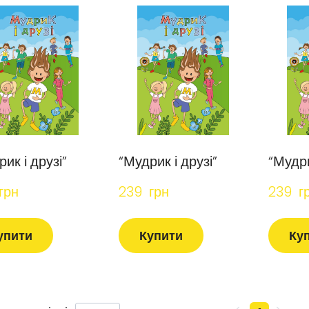
ик і друзі”
“Мудрик і друзі”
“Мудри
грн
239  грн
239  г
упити
Купити
Ку