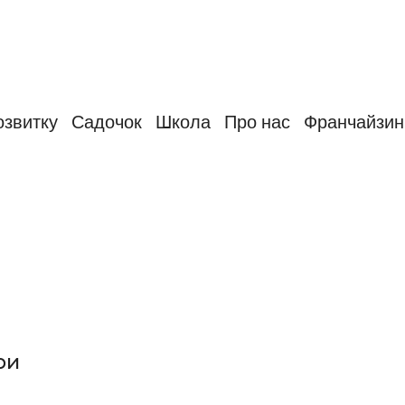
озвитку
Садочок
Школа
Про нас
Франчайзин
ри